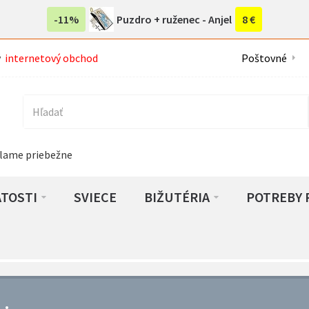
-11%
Puzdro + ruženec - Anjel
8 €
ý
internetový obchod
Poštovné
lame priebežne
ATOSTI
SVIECE
BIŽUTÉRIA
POTREBY 