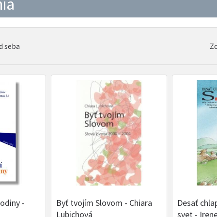
ia
d seba
Zo
odiny -
Byť tvojím Slovom - Chiara
Desať chlap
Lubichová
svet - Ire