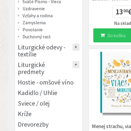
Sväté Písmo - Viera
Uzdravenie
13
00
Vzťahy a rodina
Zamyslenia
Na skla
Povolanie
Do košíka
Duchovný rast
Liturgické odevy -
textílie
Liturgické
predmety
Hostie - omšové víno
Kadidlo / Uhlie
Sviece / olej
Kríže
Drevorezby
Menej strachu, vi