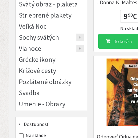
- Donna K. Maltes
Svätý obraz - plaketa
Striebrené plakety
9
€
90
Veľká Noc
Na skla
Sochy svätých
Do košíka
Vianoce
Grécke ikony
Krížové cesty
Pozlátené obrázky
Svadba
Umenie - Obrazy
Dostupnosť
Na sklade
Odpoveď Cirkvi n