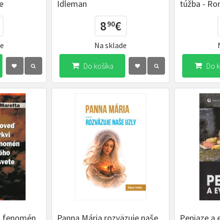
e
Idleman
túžba - Ro
8
€
90
de
Na sklade
Do košíka
Do k
a fenomén
Panna Mária rozväzuje naše
Peniaze a 