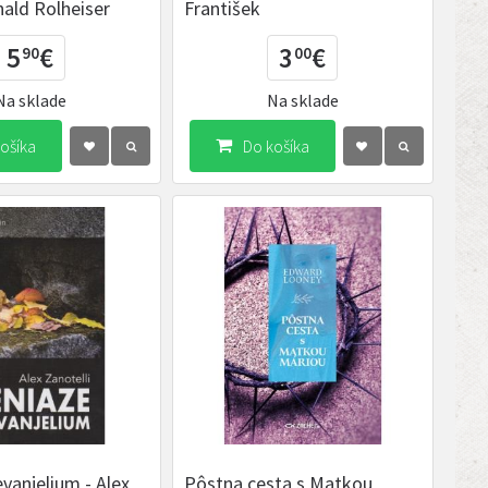
nald Rolheiser
František
5
€
3
€
90
00
Na sklade
Na sklade
ošíka
Do košíka
evanjelium - Alex
Pôstna cesta s Matkou