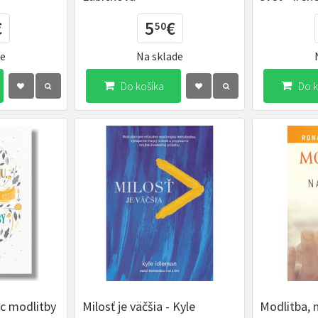
€
5
€
50
de
Na sklade
Do košíka
Do k
ac modlitby
Milosť je väčšia - Kyle
Modlitba, 