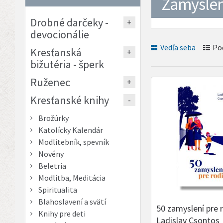
Zamyslen
Drobné darčeky -
devocionálie
Vedľa seba
Po
Kresťanská
bižutéria - šperk
Ruženec
Kresťanské knihy
Brožúrky
Katolícky Kalendár
Modlitebník, spevník
Novény
Beletria
Modlitba, Meditácia
Spiritualita
Blahoslavení a svätí
50 zamyslení pre r
Knihy pre deti
Ladislav Csontos