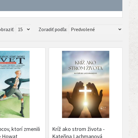
braziť:
Zoradiť podľa:
cov, ktorí zmenili
Kríž ako strom života -
ne Howat
Kateřina Lachmanová