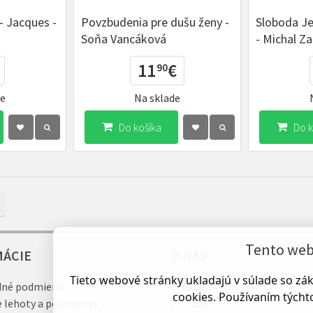
- Jacques -
Povzbudenia pre dušu ženy -
Sloboda Je
Soňa Vancáková
- Michal 
11
€
90
de
Na sklade
Do košíka
Do k
Tento web 
MÁCIE
O NÁS
Tieto webové stránky ukladajú v súlade so z
né podmienky
Kontakty
cookies. Používaním týchto
e lehoty a podmienky
O nás