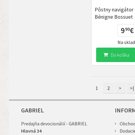
Pôstny navigátor 
Bénigne Bossuet
9
€
90
Na skla
Do košíka
1
2
>
>|
GABRIEL
INFOR
Predajňa devocionálií - GABRIEL
Obchod
Hlavná 34
Dodaci