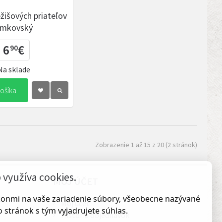
žišových priateľov
Zamkovský
6
€
90
Na sklade
ošíka
Zobrazenie 1 až 15 z 20 (2 stránok)
využíva cookies.
MÔJ ÚČET
ákonmi na vaše zariadenie súbory, všeobecne nazývané
Môj účet
 stránok s tým vyjadrujete súhlas.
História objednávok