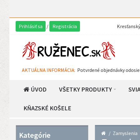
Prihlásiť sa
/
Registrácia
Kresťansk
AKTUÁLNA INFORMÁCIA:
Potvrdené objednávky odosie
ÚVOD
VŠETKY PRODUKTY
SVI
KŇAZSKÉ KOŠELE
Zamyslenia
Kategórie