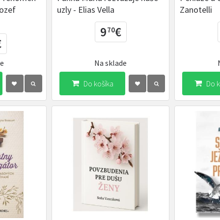
Jozef
uzly - Elias Vella
Zanotelli
9
€
70
€
de
Na sklade
Do košíka
Do k