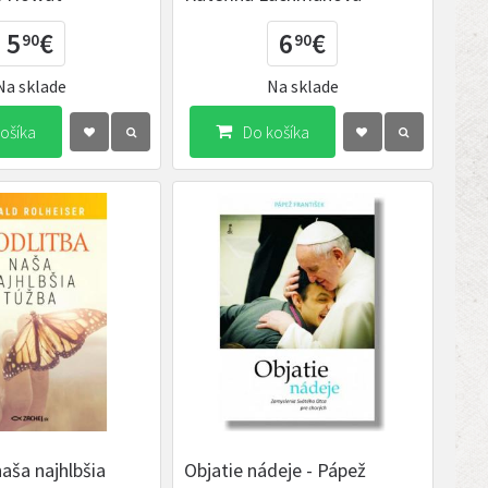
5
€
6
€
90
90
Na sklade
Na sklade
ošíka
Do košíka
naša najhlbšia
Objatie nádeje - Pápež