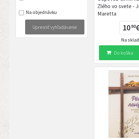
Zlého vo svete - 
Na objednávku
Maretta
10
90
Upresniť vyhľadávanie
Na skla
Do košíka