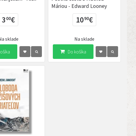
Máriou - Edward Looney
3
€
10
€
00
90
Na sklade
Na sklade
ošíka
Do košíka