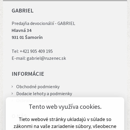
GABRIEL
Predajňa devocionálií - GABRIEL
Hlavná 34
931 01 Šamorín
Tel:
+421 905 409 195
E-mail:
gabriel@ruzenec.sk
INFORMÁCIE
Obchodné podmienky
Dodacie lehoty a podmienky
Ochrana osobných údajov
Tento web využíva cookies.
O NÁS
Tieto webové stránky ukladajú v súlade so
zákonmi na vaše zariadenie súbory, všeobecne
Kontakty