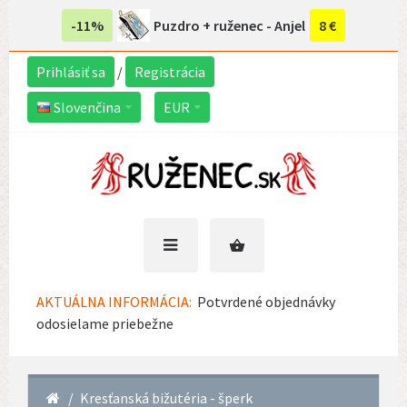
-11%
Puzdro + ruženec - Anjel
8 €
Prihlásiť sa
/
Registrácia
Slovenčina
EUR
AKTUÁLNA INFORMÁCIA:
Potvrdené objednávky
odosielame priebežne
Kresťanská bižutéria - šperk