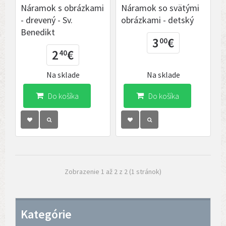
Náramok s obrázkami
Náramok so svätými
- drevený - Sv.
obrázkami - detský
Benedikt
3
€
00
2
€
40
Na sklade
Na sklade
Do košíka
Do košíka
Zobrazenie 1 až 2 z 2 (1 stránok)
Kategórie