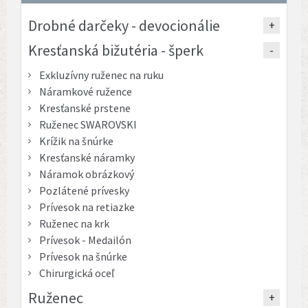
Drobné darčeky - devocionálie
Kresťanská bižutéria - šperk
Exkluzívny ruženec na ruku
Náramkové ružence
Kresťanské prstene
Ruženec SWAROVSKI
Krížik na šnúrke
Kresťanské náramky
Náramok obrázkový
Pozlátené prívesky
Prívesok na retiazke
Ruženec na krk
Prívesok - Medailón
Prívesok na šnúrke
Chirurgická oceľ
Ruženec