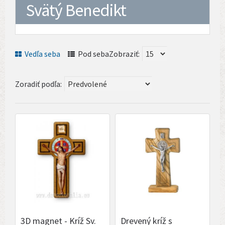
Svätý Benedikt
Vedľa seba
Pod seba
Zobraziť:
Zoradiť podľa:
3D magnet - Kríž Sv.
Drevený kríž s