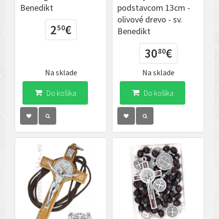
Benedikt
podstavcom 13cm -
olivové drevo - sv.
2
€
50
Benedikt
30
€
80
Na sklade
Na sklade
Do košíka
Do košíka