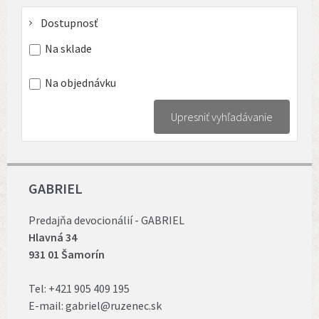
Dostupnosť
Na sklade
Na objednávku
Upresniť vyhľadávanie
GABRIEL
Predajňa devocionálií - GABRIEL
Hlavná 34
931 01 Šamorín
Tel:
+421 905 409 195
E-mail:
gabriel@ruzenec.sk