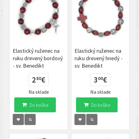
Elastický ruženec na
Elastický ruženec na
ruku drevený bordový
ruku drevený hnedý -
- sv. Benedikt
sv. Benedikt
2
€
3
€
80
00
Na sklade
Na sklade
Do košíka
Do košíka