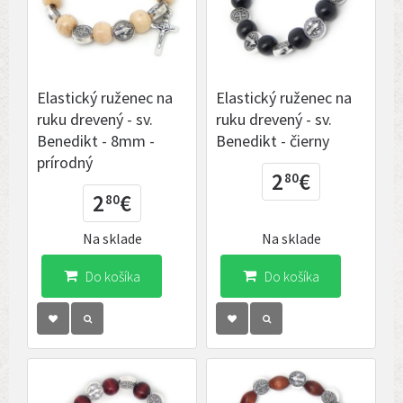
Elastický ruženec na
Elastický ruženec na
ruku drevený - sv.
ruku drevený - sv.
Benedikt - 8mm -
Benedikt - čierny
prírodný
2
€
80
2
€
80
Na sklade
Na sklade
Do košíka
Do košíka