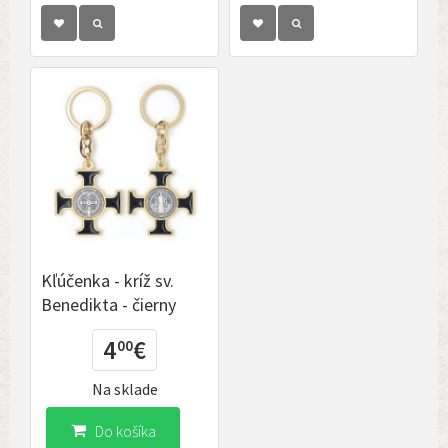
Kľúčenka - kríž sv.
Benedikta - čierny
4
€
00
Na sklade
Do košíka