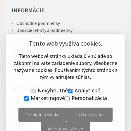
INFORMÁCIE
Obchodné podmienky
Dodacie lehoty a podmienky
Ochrana osobných údajov
Tento web využíva cookies.
O NÁS
Tieto webové stránky ukladajú v súlade so
zákonmi na vaše zariadenie súbory, všeobecne
Kontakty
nazývané cookies. Používaním týchto stránok s
O nás
tým vyjadrujete súhlas.
MÔJ ÚČET
Nevyhnutné
Analytické
Marketingové
Personalizácia
Môj účet
História objednávok
Odmietnuť všetko
Uložiť nastavenia
Obľúbené
Newsletter
Akceptovať všetko
Nastavenie súkromia