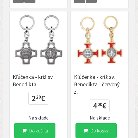
Kľúčenka - kríž sv.
Kľúčenka - kríž sv.
Benedikta
Benedikta - červený -
zl
2
€
20
4
€
00
Na sklade
Na sklade
Do košíka
Do košíka