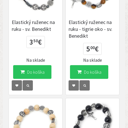
Elastický ruženec na
Elastický ruženec na
ruku - sv. Benedikt
ruku - tigrie oko - sv.
Benedikt
3
€
50
5
€
00
Na sklade
Na sklade
Do košíka
Do košíka