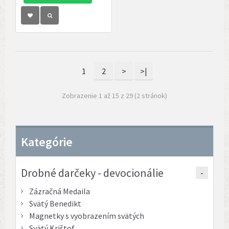
1
2
>
>|
Zobrazenie 1 až 15 z 29 (2 stránok)
Kategórie
Drobné darčeky - devocionálie
Zázračná Medaila
Svätý Benedikt
Magnetky s vyobrazením svätých
Svätý Krištof