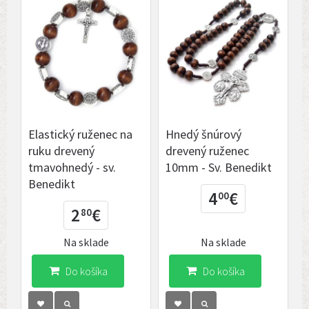
Elastický ruženec na
Hnedý šnúrový
ruku drevený
drevený ruženec
tmavohnedý - sv.
10mm - Sv. Benedikt
Benedikt
4
€
00
2
€
80
Na sklade
Na sklade
Do košíka
Do košíka