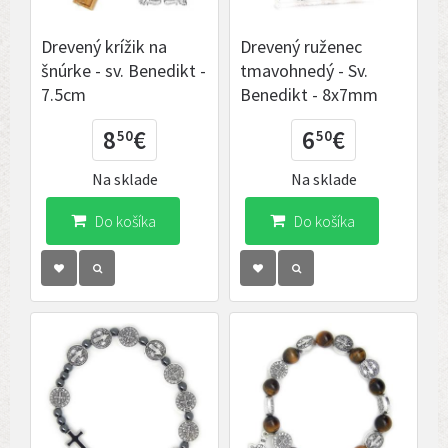
Drevený krížik na
Drevený ruženec
šnúrke - sv. Benedikt -
tmavohnedý - Sv.
7.5cm
Benedikt - 8x7mm
8
€
6
€
50
50
Na sklade
Na sklade
Do košíka
Do košíka