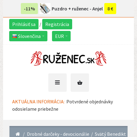
-11%
Puzdro + ruženec - Anjel
8 €
Prihlásiť sa
/
Registrácia
Slovenčina
EUR
AKTUÁLNA INFORMÁCIA:
Potvrdené objednávky
odosielame priebežne
Drobné darčeky - devocionálie
Svätý Benedikt