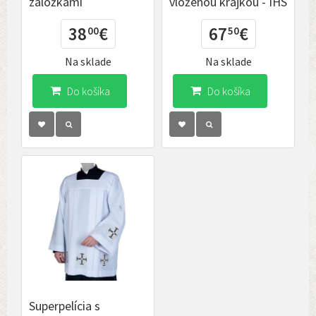
záložkami
vloženou krajkou - IHS
38
€
67
€
00
50
Na sklade
Na sklade
Do košíka
Do košíka
Superpelícia s