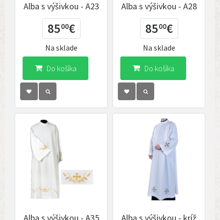
Alba s výšivkou - A23
Alba s výšivkou - A28
85
€
85
€
00
00
Na sklade
Na sklade
Do košíka
Do košíka
Alba s výšivkou - A35
Alba s výšivkou - kríž