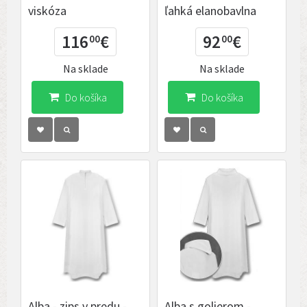
viskóza
ľahká elanobavlna
116
€
92
€
00
00
Na sklade
Na sklade
Do košíka
Do košíka
Alba - zips v predu -
Alba s golierom -