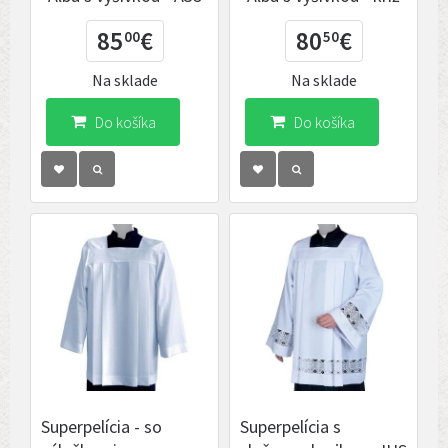
85
€
80
€
00
50
Na sklade
Na sklade
Do košíka
Do košíka
Superpelícia - so
Superpelícia s