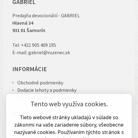
GABRIEL
Predajňa devocionálií - GABRIEL
Hlavná 34
931 01 Šamorín
Tel:
+421 905 409 195
E-mail:
gabriel@ruzenec.sk
INFORMÁCIE
Obchodné podmienky
Dodacie lehoty a podmienky
Ochrana osobných údajov
Tento web využíva cookies.
O NÁS
Tieto webové stránky ukladajú v súlade so
zákonmi na vaše zariadenie súbory, všeobecne
Kontakty
nazývané cookies. Používaním týchto stránok s
O nás