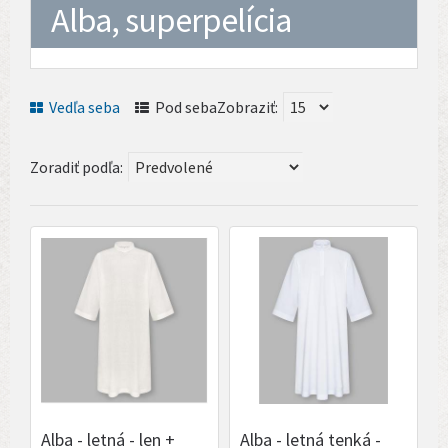
Alba, superpelícia
Vedľa seba
Pod seba
Zobraziť:
Zoradiť podľa:
Alba - letná - len +
Alba - letná tenká -