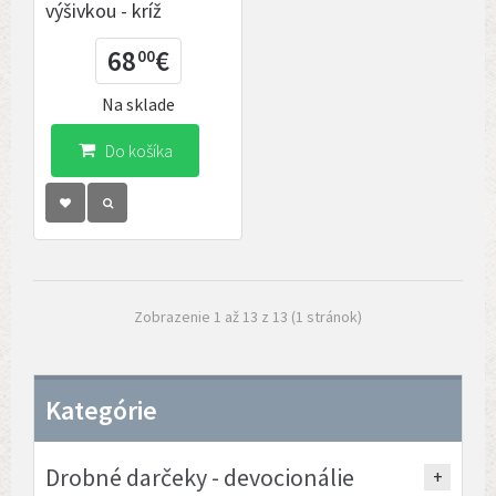
výšivkou - kríž
68
€
00
Na sklade
Do košíka
Zobrazenie 1 až 13 z 13 (1 stránok)
Kategórie
Drobné darčeky - devocionálie