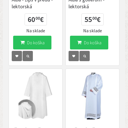
lektorská
lektorská
60
€
55
€
00
00
Na sklade
Na sklade
Do košíka
Do košíka