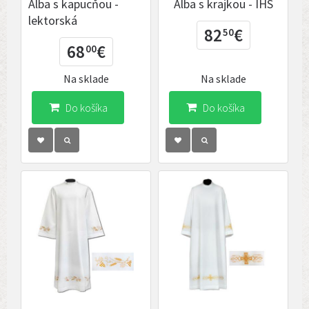
Alba s kapucňou -
Alba s krajkou - IHS
lektorská
82
€
50
68
€
00
Na sklade
Na sklade
Do košíka
Do košíka