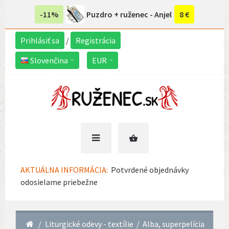
-11%
Puzdro + ruženec - Anjel
8 €
Prihlásiť sa
/
Registrácia
Slovenčina
EUR
AKTUÁLNA INFORMÁCIA:
Potvrdené objednávky
odosielame priebežne
Liturgické odevy - textílie
Alba, superpelícia