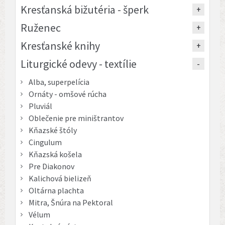
Kresťanská bižutéria - šperk
Ruženec
Kresťanské knihy
Liturgické odevy - textílie
Alba, superpelícia
Ornáty - omšové rúcha
Pluviál
Oblečenie pre miništrantov
Kňazské štóly
Cingulum
Kňazská košela
Pre Diakonov
Kalichová bielizeň
Oltárna plachta
Mitra, Šnúra na Pektoral
Vélum