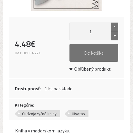
4
.
48
€
Do košíka
Bez DPH:
4.27€
Obľúbený produkt
Dostupnosť:
1 ks na sklade
Kategórie:
Cudzojazyčné knihy
Hivatás
Kniha v maďarskom jazyku.