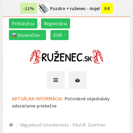
-11%
Puzdro + ruženec - Anjel
8 €
Prihlásiť sa
/
Registrácia
Slovenčina
EUR
AKTUÁLNA INFORMÁCIA:
Potvrdené objednávky
odosielame priebežne
Vágyakozó Istenkeresés - Paul M. Zulehner