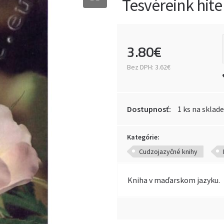
Tesvéreink hite 
3
.
80
€
Bez DPH:
3.62€
Dostupnosť:
1 ks na sklade
Kategórie:
Cudzojazyčné knihy
Kniha v maďarskom jazyku.