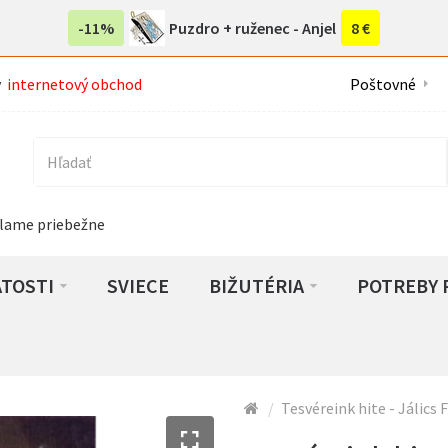
-11%
Puzdro + ruženec - Anjel
8 €
ý
internetový obchod
Poštovné
lame priebežne
ATOSTI
SVIECE
BIŽUTÉRIA
POTREBY 
Tesvéreink hite - Jálics 