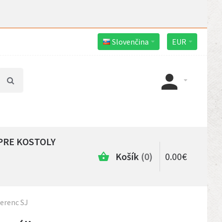
Slovenčina
EUR
PRE KOSTOLY
Košík
0
0
.
00
€
Ferenc SJ