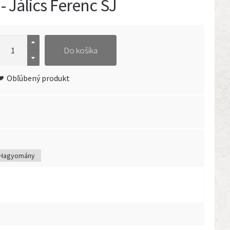
- Jálics Ferenc SJ
Do košíka
Obľúbený produkt
Hagyomány