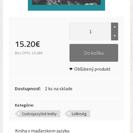
15
.
20
€
Do košíka
Bez DPH:
14.48€
Obľúbený produkt
Dostupnosť:
2 ks na sklade
Kategórie:
Cudzojazyčné knihy
Lelkiség
Kniha v maďarskom jazyku.