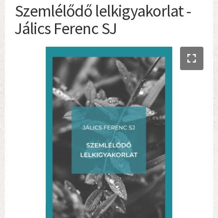
Szemlélődő lelkigyakorlat -
Jálics Ferenc SJ