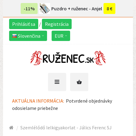
-11%
Puzdro + ruženec - Anjel
8 €
Prihlásiť sa
/
Registrácia
Slovenčina
EUR
AKTUÁLNA INFORMÁCIA:
Potvrdené objednávky
odosielame priebežne
Szemlélődő lelkigyakorlat - Jálics Ferenc SJ