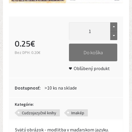
0
.
25
€
Do košíka
Bez DPH:
0.20€
Obľúbený produkt
Dostupnosť:
>10 ks na sklade
Kategórie:
Cudzojazyčné knihy
Imakép
Svätý obrázok - modlitba v maďarskom jazyku.