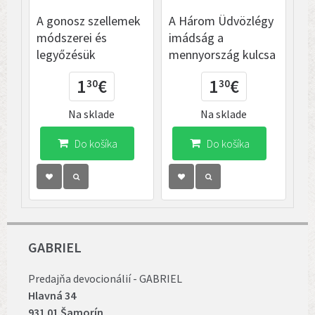
A gonosz szellemek
A Három Üdvözlégy
Bé
módszerei és
imádság a
im
legyőzésük
mennyország kulcsa
1
€
1
€
30
30
Na sklade
Na sklade
Do košíka
Do košíka
GABRIEL
Predajňa devocionálií - GABRIEL
Hlavná 34
931 01 Šamorín