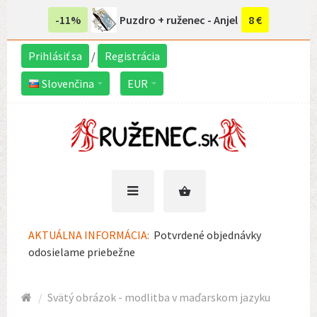
-11%
Puzdro + ruženec - Anjel
8 €
Prihlásiť sa
/
Registrácia
Slovenčina
EUR
AKTUÁLNA INFORMÁCIA:
Potvrdené objednávky
odosielame priebežne
Svätý obrázok - modlitba v maďarskom jazyku