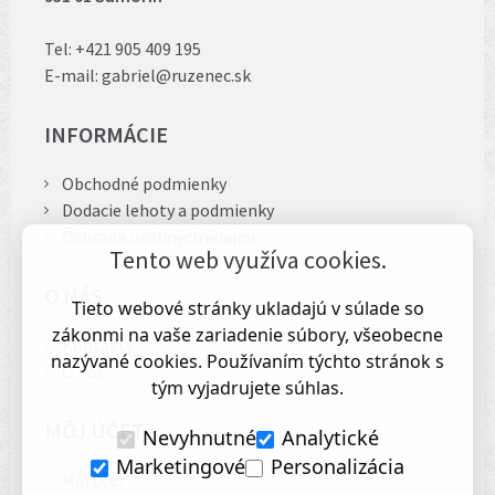
Tel:
+421 905 409 195
E-mail:
gabriel@ruzenec.sk
INFORMÁCIE
Obchodné podmienky
Dodacie lehoty a podmienky
Ochrana osobných údajov
Tento web využíva cookies.
O NÁS
Tieto webové stránky ukladajú v súlade so
zákonmi na vaše zariadenie súbory, všeobecne
Kontakty
nazývané cookies. Používaním týchto stránok s
O nás
tým vyjadrujete súhlas.
MÔJ ÚČET
Nevyhnutné
Analytické
Marketingové
Personalizácia
Môj účet