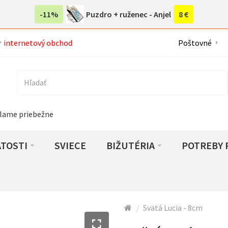
-11%
Puzdro + ruženec - Anjel
8 €
ý
internetový obchod
Poštovné
lame priebežne
ATOSTI
SVIECE
BIŽUTÉRIA
POTREBY 
Svätá Lucia - 8cm