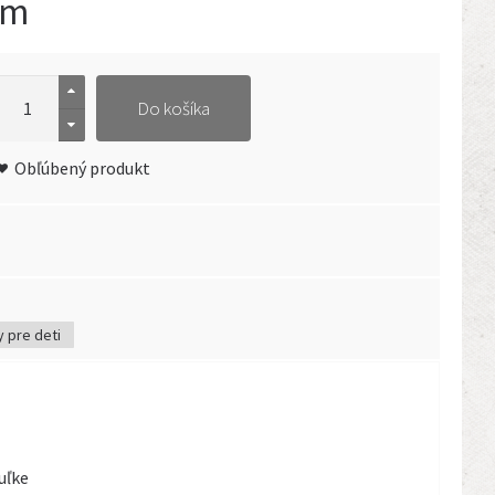
cm
Do košíka
Obľúbený produkt
 pre deti
uľke