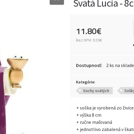
Svätá Lucia - 8
11
.
80
€
Bez DPH:
9.59€
Dostupnosť:
2 ks na sklade
Kategórie:
Sochy svätých
Sošky
+ soška je vyrobená zo živice
+ výška 8 cm
+ ručne maľovaná
+ jednotlivo zabalená v škat