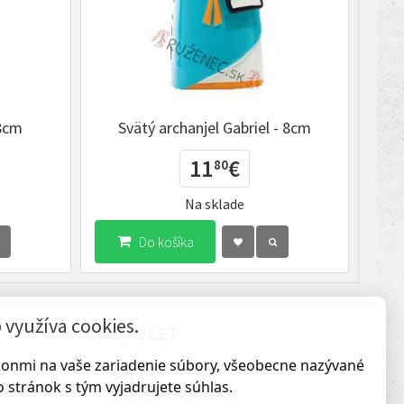
 8cm
Svätý archanjel Gabriel - 8cm
11
€
80
Na sklade
Do košíka
využíva cookies.
MÔJ ÚČET
ákonmi na vaše zariadenie súbory, všeobecne nazývané
Môj účet
 stránok s tým vyjadrujete súhlas.
História objednávok