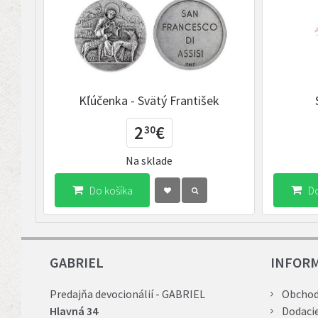
Kľúčenka - Svätý František
2
€
30
Na sklade
Do košíka
Do
GABRIEL
INFOR
Predajňa devocionálií - GABRIEL
Obchod
Hlavná 34
Dodaci