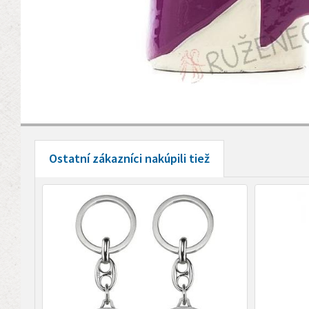
Ostatní zákazníci nakúpili tiež