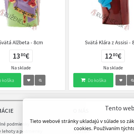
Svätá Alžbeta - 8cm
Svätá Klára z Assisi -
13
€
12
€
80
80
Na sklade
Na sklade
 košíka
Do košíka
Tento web 
MÁCIE
O NÁS
Tieto webové stránky ukladajú v súlade so z
né podmienky
Kontakty
cookies. Používaním týchto
e lehoty a podmienky
O nás