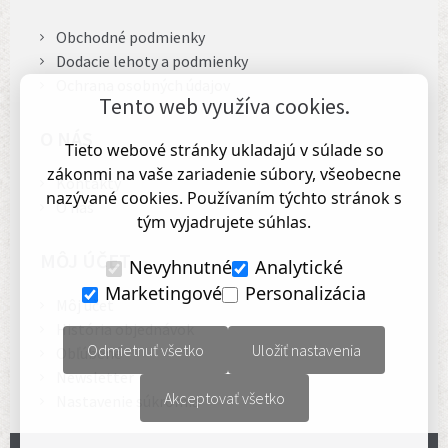
Obchodné podmienky
Dodacie lehoty a podmienky
Ochrana osobných údajov
Tento web využíva cookies.
O NÁS
Tieto webové stránky ukladajú v súlade so
zákonmi na vaše zariadenie súbory, všeobecne
Kontakty
nazývané cookies. Používaním týchto stránok s
O nás
tým vyjadrujete súhlas.
MÔJ ÚČET
Nevyhnutné
Analytické
Marketingové
Personalizácia
Môj účet
História objednávok
Odmietnuť všetko
Uložiť nastavenia
Obľúbené
Newsletter
Akceptovať všetko
Nastavenie súkromia