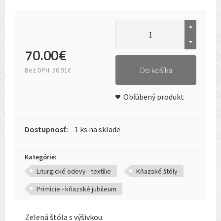
70
.
00
€
Do košíka
Bez DPH:
56.91€
Obľúbený produkt
Dostupnosť:
1 ks na sklade
Kategórie:
Liturgické odevy - textílie
Kňazské štóly
Primície - kňazské jubileum
Zelená štóla s výšivkou.