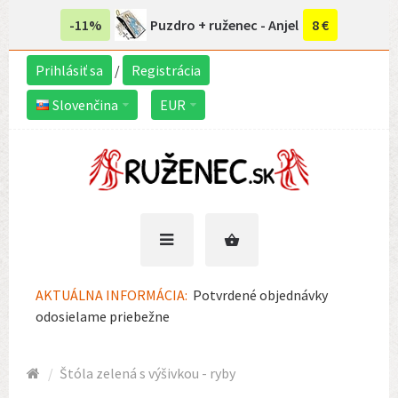
-11%
Puzdro + ruženec - Anjel
8 €
Prihlásiť sa
/
Registrácia
Slovenčina
EUR
AKTUÁLNA INFORMÁCIA:
Potvrdené objednávky
odosielame priebežne
Štóla zelená s výšivkou - ryby