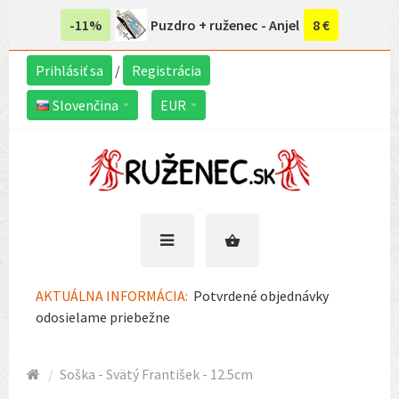
-11%
Puzdro + ruženec - Anjel
8 €
Prihlásiť sa
/
Registrácia
Slovenčina
EUR
AKTUÁLNA INFORMÁCIA:
Potvrdené objednávky
odosielame priebežne
Soška - Svätý František - 12.5cm