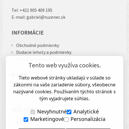
Tel:
+421 905 409 195
E-mail:
gabriel@ruzenec.sk
INFORMÁCIE
Obchodné podmienky
Dodacie lehoty a podmienky
Ochrana osobných údajov
Tento web využíva cookies.
O NÁS
Tieto webové stránky ukladajú v súlade so
zákonmi na vaše zariadenie súbory, všeobecne
Kontakty
nazývané cookies. Používaním týchto stránok s
O nás
tým vyjadrujete súhlas.
MÔJ ÚČET
Nevyhnutné
Analytické
Marketingové
Personalizácia
Môj účet