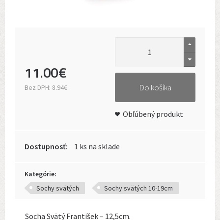
11
.
00
€
Do košíka
Bez DPH:
8.94€
Obľúbený produkt
Dostupnosť:
1 ks na sklade
Kategórie:
Sochy svätých
Sochy svätých 10-19cm
Socha Svätý František – 12,5cm.