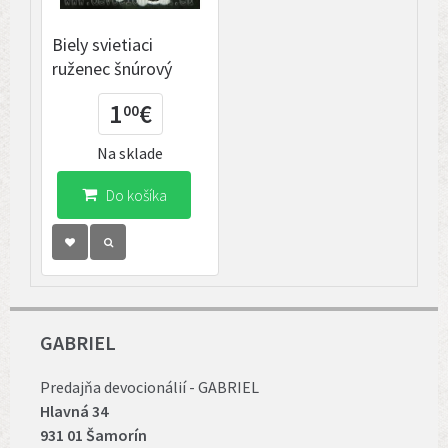
Biely svietiaci
ruženec šnúrový
1
€
00
Na sklade
Do košíka
GABRIEL
Predajňa devocionálií - GABRIEL
Hlavná 34
931 01 Šamorín