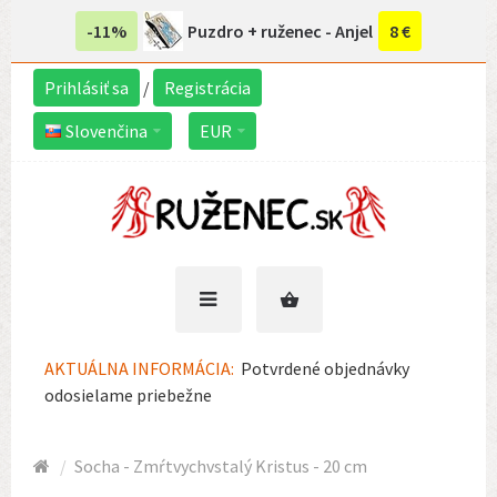
-11%
Puzdro + ruženec - Anjel
8 €
Prihlásiť sa
/
Registrácia
Slovenčina
EUR
AKTUÁLNA INFORMÁCIA:
Potvrdené objednávky
odosielame priebežne
Socha - Zmŕtvychvstalý Kristus - 20 cm