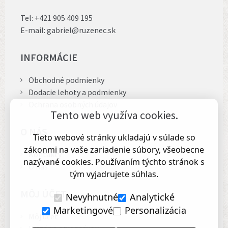
Tel:
+421 905 409 195
E-mail:
gabriel@ruzenec.sk
INFORMÁCIE
Obchodné podmienky
Dodacie lehoty a podmienky
Ochrana osobných údajov
Tento web využíva cookies.
O NÁS
Tieto webové stránky ukladajú v súlade so
zákonmi na vaše zariadenie súbory, všeobecne
Kontakty
nazývané cookies. Používaním týchto stránok s
O nás
tým vyjadrujete súhlas.
MÔJ ÚČET
Nevyhnutné
Analytické
Marketingové
Personalizácia
Môj účet