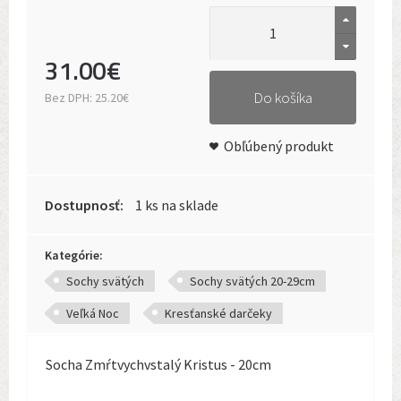
31
.
00
€
Do košíka
Bez DPH:
25.20€
Obľúbený produkt
Dostupnosť:
1 ks na sklade
Kategórie:
Sochy svätých
Sochy svätých 20-29cm
Veľká Noc
Kresťanské darčeky
Socha Zmŕtvychvstalý Kristus - 20cm