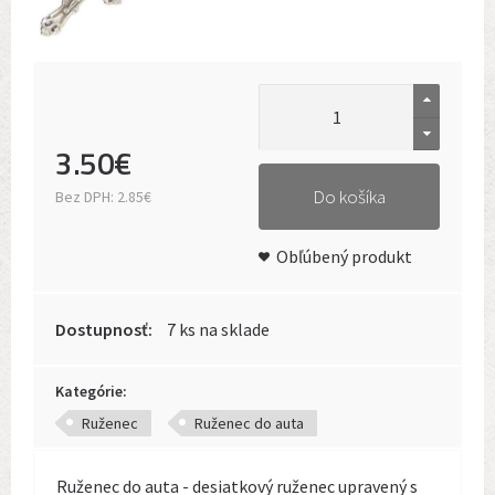
3
.
50
€
Do košíka
Bez DPH:
2.85€
Obľúbený produkt
Dostupnosť:
7 ks na sklade
Kategórie:
Ruženec
Ruženec do auta
Ruženec do auta - desiatkový ruženec upravený s