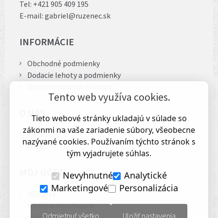
Tel:
+421 905 409 195
E-mail:
gabriel@ruzenec.sk
INFORMÁCIE
Obchodné podmienky
Dodacie lehoty a podmienky
Ochrana osobných údajov
Tento web využíva cookies.
O NÁS
Tieto webové stránky ukladajú v súlade so
zákonmi na vaše zariadenie súbory, všeobecne
Kontakty
nazývané cookies. Používaním týchto stránok s
O nás
tým vyjadrujete súhlas.
MÔJ ÚČET
Nevyhnutné
Analytické
Marketingové
Personalizácia
Môj účet
História objednávok
Odmietnuť všetko
Uložiť nastavenia
Obľúbené