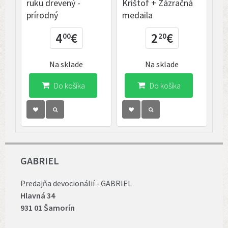
ruku drevený -
Krištof + Zázračná
Kr
prírodný
medaila
4
€
2
€
00
20
Na sklade
Na sklade
Do košíka
Do košíka
GABRIEL
Predajňa devocionálií - GABRIEL
Hlavná 34
931 01 Šamorín