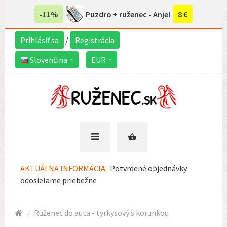
-11%
Puzdro + ruženec - Anjel
8 €
Prihlásiť sa
/
Registrácia
Slovenčina
EUR
AKTUÁLNA INFORMÁCIA:
Potvrdené objednávky
odosielame priebežne
Ruženec do auta - tyrkysový s korunkou