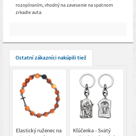
rozopínaním, vhodný na zavesenie na spätnom
zrkadle auta.
Ostatní zákazníci nakúpili tiež
Elastický ruženec na
Kľúčenka - Svätý
Kľ