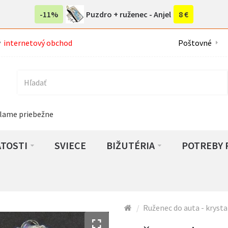
-11%
Puzdro + ruženec - Anjel
8 €
ý
internetový obchod
Poštovné
lame priebežne
ATOSTI
SVIECE
BIŽUTÉRIA
POTREBY 
Ruženec do auta - krysta