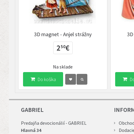
3D magnet - Anjel strážny
3D
2
€
50
Na sklade
Do košíka
Do
GABRIEL
INFOR
Predajňa devocionálií - GABRIEL
Obchod
Hlavná 34
Dodaci