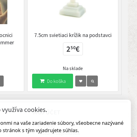
ocnici
7.5cm svietiaci krížik na podstavci
A go
Hammer
legy
2
€
50
Na sklade
Do košíka
využíva cookies.
MÔJ ÚČET
ákonmi na vaše zariadenie súbory, všeobecne nazývané
Môj účet
 stránok s tým vyjadrujete súhlas.
História objednávok