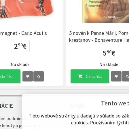
 magnet - Carlo Acutis
5 novén k Panne Márii, Pom
kresťanov - Bonaventure 
2
€
50
5
€
90
Na sklade
Na sklade
 košíka
Do košíka
Tento web 
MÁCIE
O NÁS
Tieto webové stránky ukladajú v súlade so z
né podmienky
Kontakty
cookies. Používaním týchto
e lehoty a podmienky
O nás