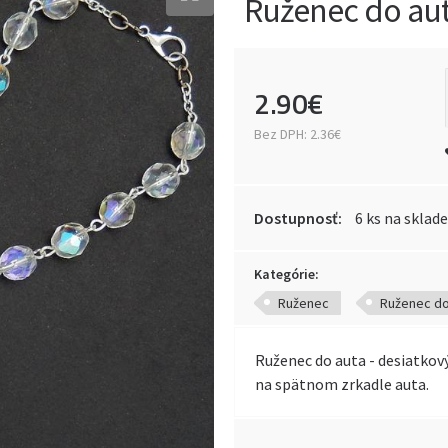
Ruženec do auta
2
.
90
€
Bez DPH:
2.36€
Dostupnosť:
6 ks na sklade
Kategórie:
Ruženec
Ruženec do
Ruženec do auta - desiatkov
na spätnom zrkadle auta.