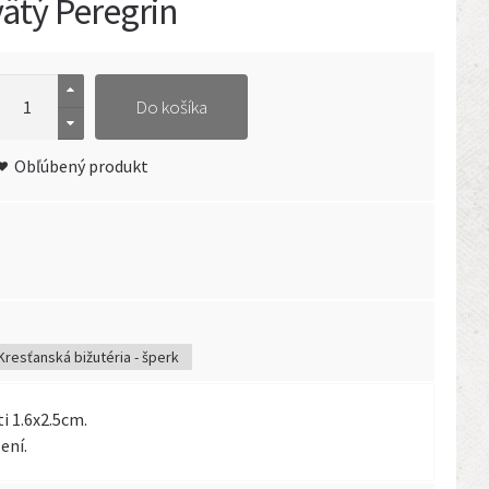
vätý Peregrin
Do košíka
Obľúbený produkt
Kresťanská bižutéria - šperk
ti 1.6x2.5cm.
ení.