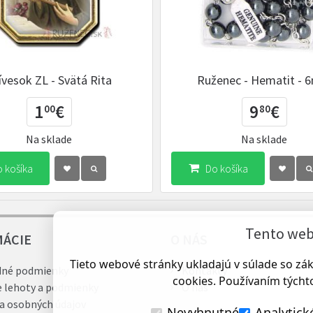
ívesok ZL - Svätá Rita
Ruženec - Hematit -
1
€
9
€
00
80
Na sklade
Na sklade
 košíka
Do košíka
Tento web 
MÁCIE
O NÁS
Tieto webové stránky ukladajú v súlade so z
né podmienky
Kontakty
cookies. Používaním týchto
e lehoty a podmienky
O nás
a osobných údajov
Nevyhnutné
Analytick