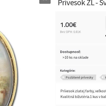
Prívesok ZL - S
1
.
00
€
Bez DPH:
0.81€
Dostupnosť:
>10 ks na sklade
Kategórie:
Pozlátené prívesky
Prívesok zlatej farby, veľkos
Kvalitná bižutéria.1 kus v bal