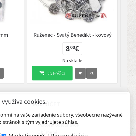
 6mm
Ruženec - Svätý Benedikt - kovový
R
8
€
00
Na sklade
Do košíka
využíva cookies.
MÔJ ÚČET
ákonmi na vaše zariadenie súbory, všeobecne nazývané
Môj účet
 stránok s tým vyjadrujete súhlas.
História objednávok
Obľúbené
é
Marketingové
Personalizácia