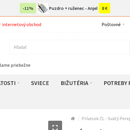
-11%
Puzdro + ruženec - Anjel
8 €
ý
internetový obchod
Poštovné
lame priebežne
ATOSTI
SVIECE
BIŽUTÉRIA
POTREBY 
Prívesok ZL - Svätý Pere