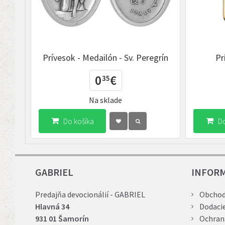
Prívesok - Medailón - Sv. Peregrín
Pr
0
€
35
Na sklade
Do košíka
Do
GABRIEL
INFOR
Predajňa devocionálií - GABRIEL
Obchod
Hlavná 34
Dodaci
931 01 Šamorín
Ochran