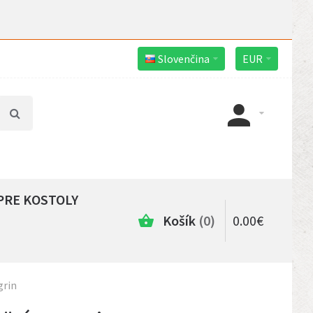
Slovenčina
EUR
PRE KOSTOLY
Košík
0
0
.
00
€
grin