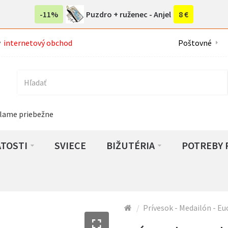
-11%
Puzdro + ruženec - Anjel
8 €
ý
internetový obchod
Poštovné
lame priebežne
ATOSTI
SVIECE
BIŽUTÉRIA
POTREBY 
Prívesok - Medailón - Euc