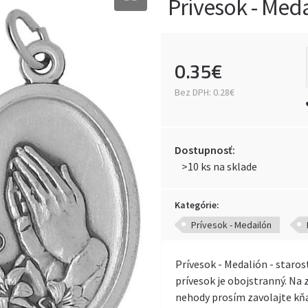
Prívesok - Medai
0
.
35
€
Bez DPH:
0.28€
Dostupnosť:
>10 ks na sklade
Kategórie:
Prívesok - Medailón
Prívesok - Medalión - starost
prívesok je obojstranný. Na 
nehody prosím zavolajte kň