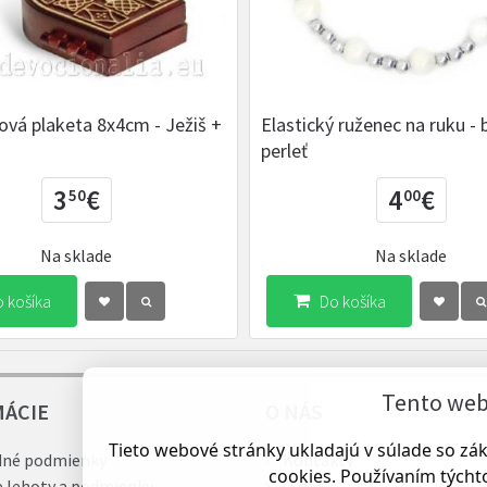
ová plaketa 8x4cm - Ježiš +
Elastický ruženec na ruku - 
perleť
3
€
4
€
50
00
Na sklade
Na sklade
 košíka
Do košíka
Tento web 
MÁCIE
O NÁS
Tieto webové stránky ukladajú v súlade so z
né podmienky
Kontakty
cookies. Používaním týchto
e lehoty a podmienky
O nás