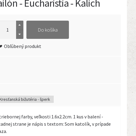
lón - Eucharistia - Kalich
Do košíka
Obľúbený produkt
Kresťanská bižutéria - šperk
riebornej farby, veľkosti 1.6x2.2cm. 1 kus v balení -
zadnej strane je nápis s textom: Som katolík, v prípade
aza.