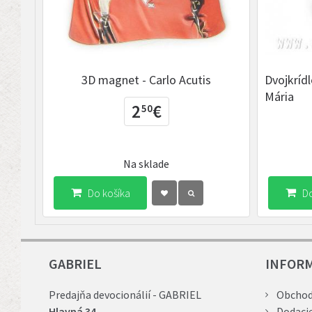
3D magnet - Carlo Acutis
Dvojkrídl
Mária
2
€
50
Na sklade
Do košíka
Do
GABRIEL
INFOR
Predajňa devocionálií - GABRIEL
Obchod
Hlavná 34
Dodaci