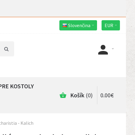
Slovenčina
EUR
PRE KOSTOLY
Košík
0
0
.
00
€
haristia - Kalich