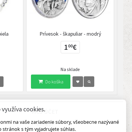
biela
Prívesok - škapuliar - modrý
Príve
pozl
1
€
00
Na sklade
Do košíka
využíva cookies.
MÔJ ÚČET
ákonmi na vaše zariadenie súbory, všeobecne nazývané
Môj účet
 stránok s tým vyjadrujete súhlas.
História objednávok