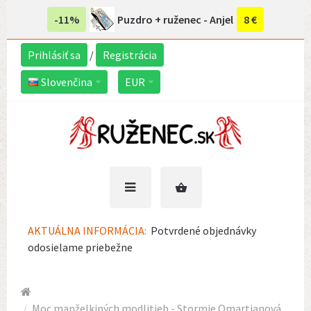
-11%
Puzdro + ruženec - Anjel
8 €
Prihlásiť sa
/
Registrácia
Slovenčina
EUR
AKTUÁLNA INFORMÁCIA:
Potvrdené objednávky
odosielame priebežne
Moc manželkiných modlitieb - Stormie Omartianová