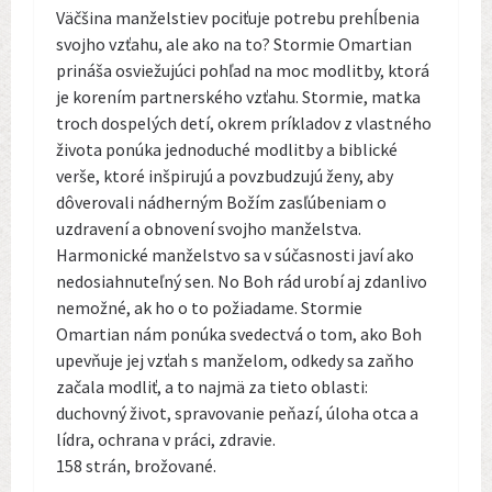
Väčšina manželstiev pociťuje potrebu prehĺbenia
svojho vzťahu, ale ako na to? Stormie Omartian
prináša osviežujúci pohľad na moc modlitby, ktorá
je korením partnerského vzťahu. Stormie, matka
troch dospelých detí, okrem príkladov z vlastného
života ponúka jednoduché modlitby a biblické
verše, ktoré inšpirujú a povzbudzujú ženy, aby
dôverovali nádherným Božím zasľúbeniam o
uzdravení a obnovení svojho manželstva.
Harmonické manželstvo sa v súčasnosti javí ako
nedosiahnuteľný sen. No Boh rád urobí aj zdanlivo
nemožné, ak ho o to požiadame. Stormie
Omartian nám ponúka svedectvá o tom, ako Boh
upevňuje jej vzťah s manželom, odkedy sa zaňho
začala modliť, a to najmä za tieto oblasti:
duchovný život, spravovanie peňazí, úloha otca a
lídra, ochrana v práci, zdravie.
158 strán, brožované.