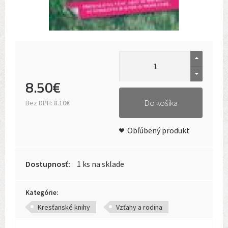
8
.
50
€
Do košíka
Bez DPH:
8.10€
Obľúbený produkt
Dostupnosť:
1 ks na sklade
Kategórie:
Kresťanské knihy
Vzťahy a rodina