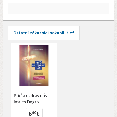
Ostatní zákazníci nakúpili tiež
Príď a uzdrav nás! -
Imrich Degro
6
€
90