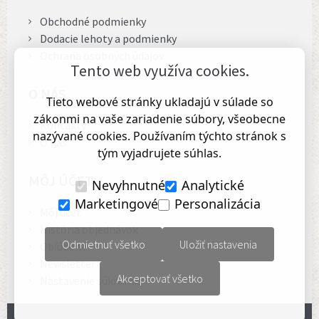
Obchodné podmienky
Dodacie lehoty a podmienky
Ochrana osobných údajov
Tento web využíva cookies.
O NÁS
Tieto webové stránky ukladajú v súlade so
zákonmi na vaše zariadenie súbory, všeobecne
Kontakty
nazývané cookies. Používaním týchto stránok s
O nás
tým vyjadrujete súhlas.
MÔJ ÚČET
Nevyhnutné
Analytické
Marketingové
Personalizácia
Môj účet
História objednávok
Odmietnuť všetko
Uložiť nastavenia
Obľúbené
Newsletter
Akceptovať všetko
Nastavenie súkromia