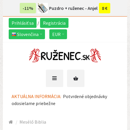
-11%
Puzdro + ruženec - Anjel
8 €
Prihlásiť sa
/
Registrácia
Slovenčina
EUR
AKTUÁLNA INFORMÁCIA:
Potvrdené objednávky
odosielame priebežne
Mesélő Biblia