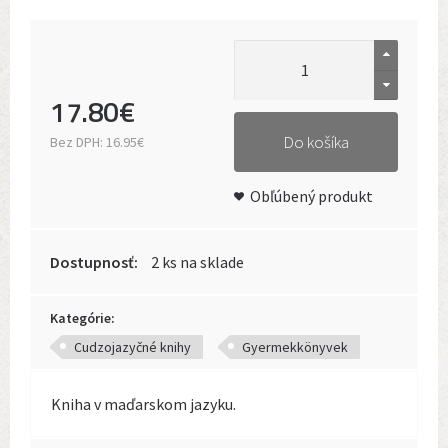
17
.
80
€
Do košíka
Bez DPH:
16.95€
Obľúbený produkt
Dostupnosť:
2 ks na sklade
Kategórie:
Cudzojazyčné knihy
Gyermekkönyvek
Kniha v maďarskom jazyku.