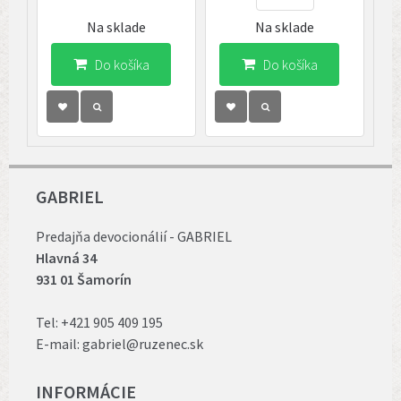
Na sklade
Na sklade
Do košíka
Do košíka
GABRIEL
Predajňa devocionálií - GABRIEL
Hlavná 34
931 01 Šamorín
Tel:
+421 905 409 195
E-mail:
gabriel@ruzenec.sk
INFORMÁCIE