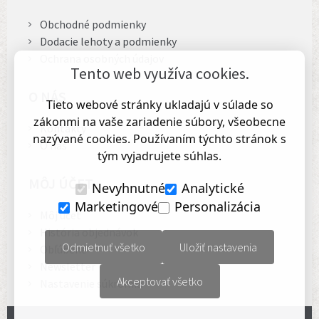
Obchodné podmienky
Dodacie lehoty a podmienky
Ochrana osobných údajov
Tento web využíva cookies.
O NÁS
Tieto webové stránky ukladajú v súlade so
zákonmi na vaše zariadenie súbory, všeobecne
Kontakty
nazývané cookies. Používaním týchto stránok s
O nás
tým vyjadrujete súhlas.
MÔJ ÚČET
Nevyhnutné
Analytické
Marketingové
Personalizácia
Môj účet
História objednávok
Odmietnuť všetko
Uložiť nastavenia
Obľúbené
Newsletter
Akceptovať všetko
Nastavenie súkromia