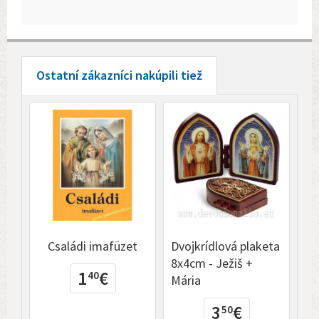
Ostatní zákazníci nakúpili tiež
Családi imafüzet
Dvojkrídlová plaketa
Éd
8x4cm - Ježiš +
im
1
€
40
Mária
3
€
50