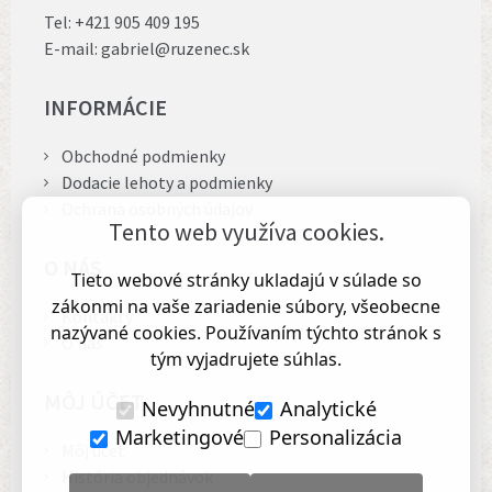
Tel:
+421 905 409 195
E-mail:
gabriel@ruzenec.sk
INFORMÁCIE
Obchodné podmienky
Dodacie lehoty a podmienky
Ochrana osobných údajov
Tento web využíva cookies.
O NÁS
Tieto webové stránky ukladajú v súlade so
zákonmi na vaše zariadenie súbory, všeobecne
Kontakty
nazývané cookies. Používaním týchto stránok s
O nás
tým vyjadrujete súhlas.
MÔJ ÚČET
Nevyhnutné
Analytické
Marketingové
Personalizácia
Môj účet
História objednávok