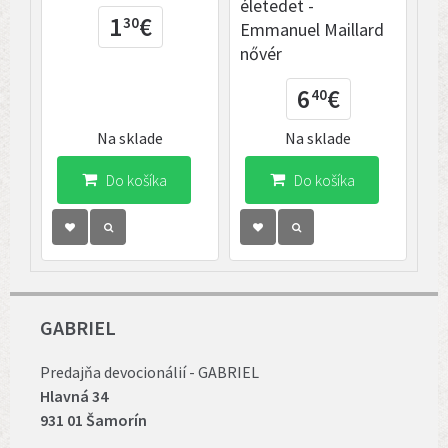
életedet -
1
€
30
Emmanuel Maillard
nővér
6
€
40
Na sklade
Na sklade
Do košíka
Do košíka
GABRIEL
Predajňa devocionálií - GABRIEL
Hlavná 34
931 01 Šamorín