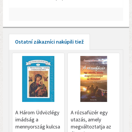
Ostatní zákazníci nakúpili tiež
A Három Üdvözlégy
A rózsafüzér egy
Az
imádság a
utazás, amely
me
mennyország kulcsa
megváltoztatja az
Br