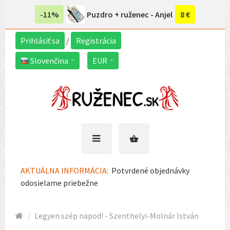
-11%
Puzdro + ruženec - Anjel
8 €
Prihlásiť sa
/
Registrácia
Slovenčina
EUR
AKTUÁLNA INFORMÁCIA:
Potvrdené objednávky
odosielame priebežne
Legyen szép napod! - Szenthelyi-Molnár István