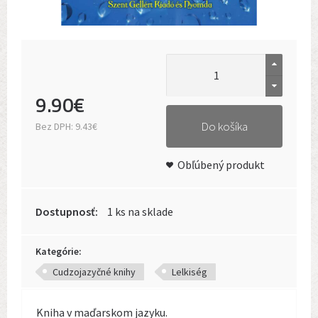
9
.
90
€
Do košíka
Bez DPH:
9.43€
Obľúbený produkt
Dostupnosť:
1 ks na sklade
Kategórie:
Cudzojazyčné knihy
Lelkiség
Kniha v maďarskom jazyku.