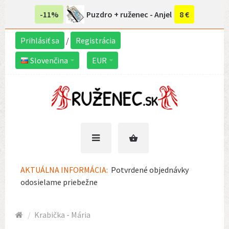
-11%
Puzdro + ruženec - Anjel
8 €
Prihlásiť sa
/
Registrácia
Slovenčina
EUR
AKTUÁLNA INFORMÁCIA:
Potvrdené objednávky
odosielame priebežne
Krabička - Mária