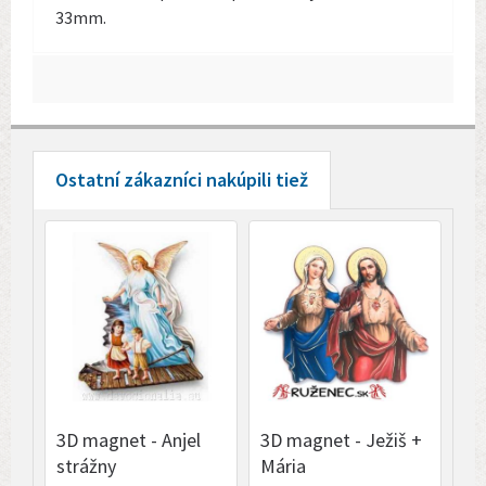
33mm.
Ostatní zákazníci nakúpili tiež
3D magnet - Anjel
3D magnet - Ježiš +
3D
strážny
Mária
Zá