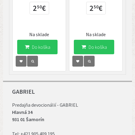
2
€
2
€
50
50
Na sklade
Na sklade
Do košíka
Do košíka
GABRIEL
Predajňa devocionálií - GABRIEL
Hlavná 34
931 01 Šamorín
Tel:
+421 905 409 195