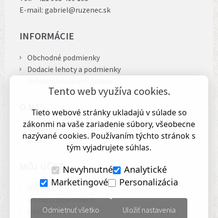
E-mail:
gabriel@ruzenec.sk
INFORMÁCIE
Obchodné podmienky
Dodacie lehoty a podmienky
Ochrana osobných údajov
Tento web využíva cookies.
O NÁS
Tieto webové stránky ukladajú v súlade so
zákonmi na vaše zariadenie súbory, všeobecne
Kontakty
nazývané cookies. Používaním týchto stránok s
O nás
tým vyjadrujete súhlas.
MÔJ ÚČET
Nevyhnutné
Analytické
Marketingové
Personalizácia
Môj účet
História objednávok
Odmietnuť všetko
Uložiť nastavenia
Obľúbené