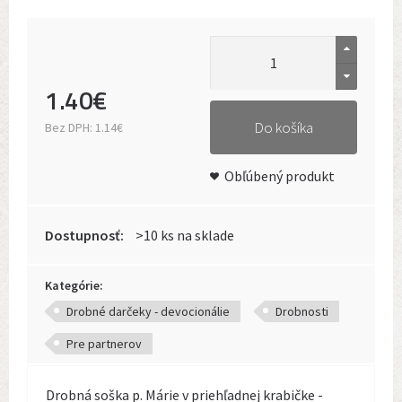
1
.
40
€
Do košíka
Bez DPH:
1.14€
Obľúbený produkt
Dostupnosť:
>10 ks na sklade
Kategórie:
Drobné darčeky - devocionálie
Drobnosti
Pre partnerov
Drobná soška p. Márie v priehľadnej krabičke -