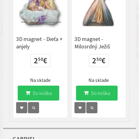
3D magnet - Dieťa +
3D magnet -
3D
anjely
Milosrdný Ježiš
Pi
2
€
2
€
50
50
Na sklade
Na sklade
Do košíka
Do košíka
GABRIEL