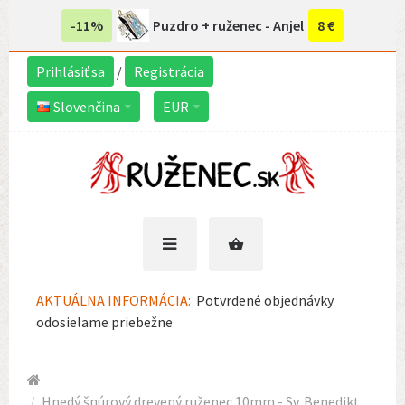
-11%
Puzdro + ruženec - Anjel
8 €
Prihlásiť sa
/
Registrácia
Slovenčina
EUR
AKTUÁLNA INFORMÁCIA:
Potvrdené objednávky
odosielame priebežne
Hnedý šnúrový drevený ruženec 10mm - Sv. Benedikt