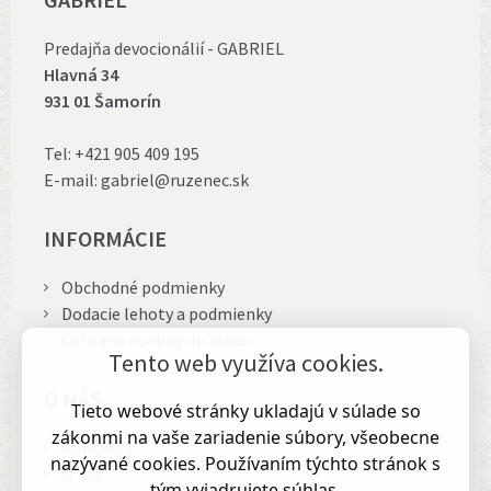
Predajňa devocionálií - GABRIEL
Hlavná 34
931 01 Šamorín
Tel:
+421 905 409 195
E-mail:
gabriel@ruzenec.sk
INFORMÁCIE
Obchodné podmienky
Dodacie lehoty a podmienky
Ochrana osobných údajov
Tento web využíva cookies.
O NÁS
Tieto webové stránky ukladajú v súlade so
zákonmi na vaše zariadenie súbory, všeobecne
Kontakty
nazývané cookies. Používaním týchto stránok s
O nás
tým vyjadrujete súhlas.