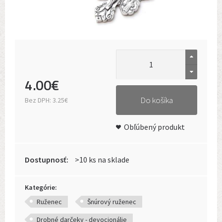
4
.
00
€
Do košíka
Bez DPH:
3.25€
Obľúbený produkt
Dostupnosť:
>10 ks na sklade
Kategórie:
Ruženec
Šnúrový ruženec
Drobné darčeky - devocionálie