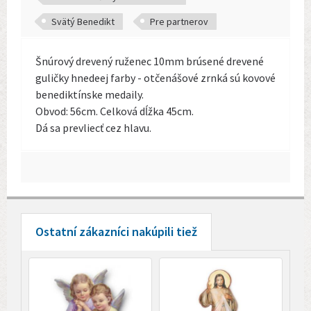
Svätý Benedikt
Pre partnerov
Šnúrový drevený ruženec 10mm brúsené drevené
guličky hnedeej farby - otčenášové zrnká sú kovové
benediktínske medaily.
Obvod: 56cm. Celková dĺžka 45cm.
Dá sa prevliecť cez hlavu.
Ostatní zákazníci nakúpili tiež