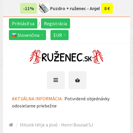
-11%
Puzdro + ruženec - Anjel
8 €
Prihlásiť sa
/
Registrácia
Slovenčina
EUR
AKTUÁLNA INFORMÁCIA:
Potvrdené objednávky
odosielame priebežne
Hitünk tétje a jövő - Henri Boulad SJ