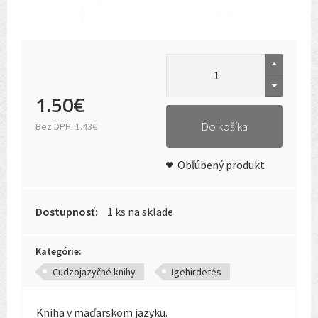
1
.
50
€
Do košíka
Bez DPH:
1.43€
Obľúbený produkt
Dostupnosť:
1 ks na sklade
Kategórie:
Cudzojazyčné knihy
Igehirdetés
Kniha v maďarskom jazyku.