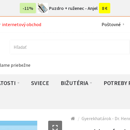
-11%
Puzdro + ruženec - Anjel
8 €
ý
internetový obchod
Poštovné
lame priebežne
ATOSTI
SVIECE
BIŽUTÉRIA
POTREBY 
Gyerekhatárok - Dr. Hen