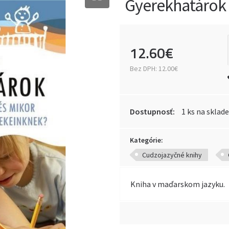
Gyerekhatárok 
12
.
60
€
Bez DPH:
12.00€
Dostupnosť:
1 ks na sklade
Kategórie:
Cudzojazyčné knihy
Kniha v maďarskom jazyku.