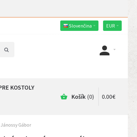
Slovenčina
EUR
PRE KOSTOLY
Košík
0
0
.
00
€
 Jánossy Gábor