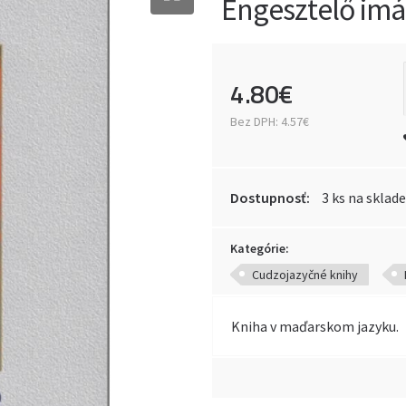
Engesztelő imá
4
.
80
€
Bez DPH:
4.57€
Dostupnosť:
3 ks na sklade
Kategórie:
Cudzojazyčné knihy
Kniha v maďarskom jazyku.