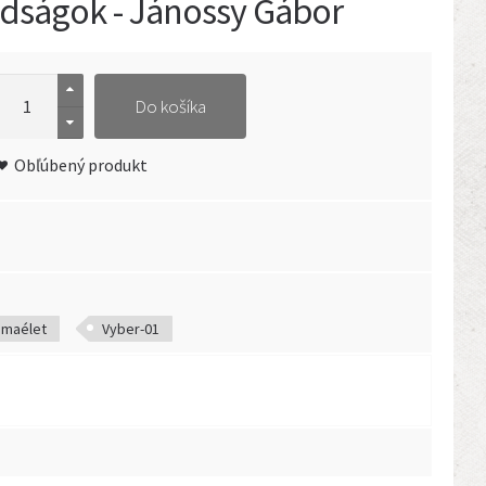
dságok - Jánossy Gábor
Do košíka
Obľúbený produkt
Imaélet
Vyber-01