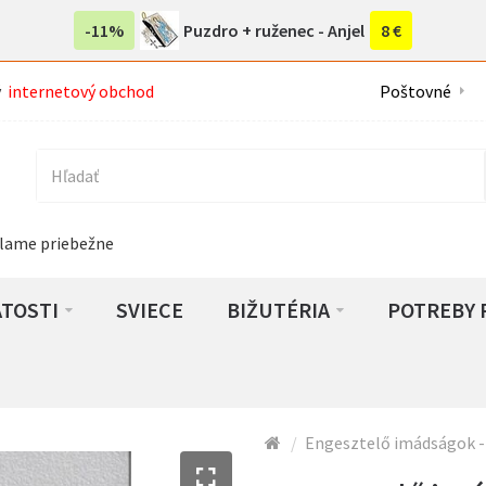
-11%
Puzdro + ruženec - Anjel
8 €
ý
internetový obchod
Poštovné
lame priebežne
ATOSTI
SVIECE
BIŽUTÉRIA
POTREBY 
Engesztelő imádságok -