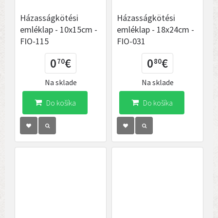
Házasságkötési
Házasságkötési
emléklap - 10x15cm -
emléklap - 18x24cm -
FIO-115
FIO-031
0
€
0
€
70
80
Na sklade
Na sklade
Do košíka
Do košíka