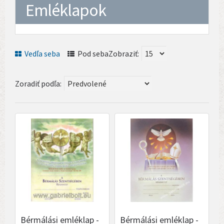
Emléklapok
Vedľa seba
Pod seba
Zobraziť:
Zoradiť podľa:
Bérmálási emléklap -
Bérmálási emléklap -