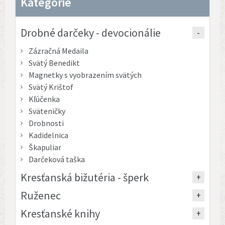
Kategórie
Drobné darčeky - devocionálie
Zázračná Medaila
Svätý Benedikt
Magnetky s vyobrazením svätých
Svätý Krištof
Kľúčenka
Sväteničky
Drobnosti
Kadidelnica
Škapuliar
Darčeková taška
Kresťanská bižutéria - šperk
Ruženec
Kresťanské knihy