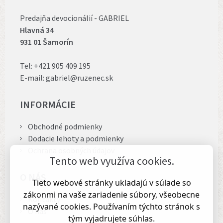
Predajňa devocionálií - GABRIEL
Hlavná 34
931 01 Šamorín
Tel:
+421 905 409 195
E-mail:
gabriel@ruzenec.sk
INFORMÁCIE
Obchodné podmienky
Dodacie lehoty a podmienky
Ochrana osobných údajov
Tento web využíva cookies.
O NÁS
Tieto webové stránky ukladajú v súlade so
zákonmi na vaše zariadenie súbory, všeobecne
Kontakty
nazývané cookies. Používaním týchto stránok s
O nás
tým vyjadrujete súhlas.