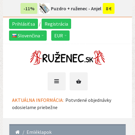
-11%
Puzdro + ruženec - Anjel
8 €
Prihlásiť sa
/
Registrácia
Slovenčina
EUR
AKTUÁLNA INFORMÁCIA:
Potvrdené objednávky
odosielame priebežne
Emléklapok