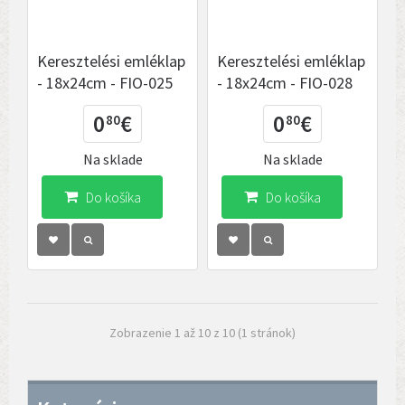
Keresztelési emléklap
Keresztelési emléklap
- 18x24cm - FIO-025
- 18x24cm - FIO-028
0
€
0
€
80
80
Na sklade
Na sklade
Do košíka
Do košíka
Zobrazenie 1 až 10 z 10 (1 stránok)