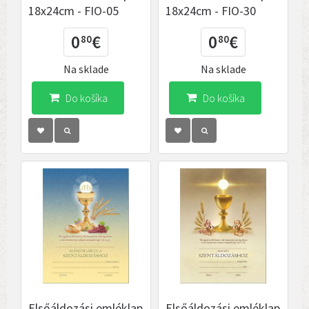
18x24cm - FIO-05
18x24cm - FIO-30
0
€
0
€
80
80
Na sklade
Na sklade
Do košíka
Do košíka
Elsőáldozási emléklap
Elsőáldozási emléklap