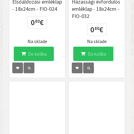
Elsőáldozási emléklap
Házassági évfordulós
- 18x24cm - FIO-024
emléklap - 18x24cm -
FIO-032
0
€
80
0
€
80
Na sklade
Na sklade
Do košíka
Do košíka