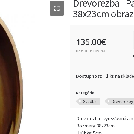
Drevorezba - P
38x23cm obraz
135
.
00
€
Bez DPH:
109.76€
Dostupnosť:
1 ks na sklade
Kategórie:
Svadba
Drevorezby
Drevorezba - vyrezávaná a 
Rozmery: 38x23cm.
Hrúbka: 5cm.