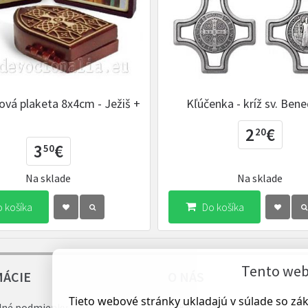
ová plaketa 8x4cm - Ježiš +
Kľúčenka - kríž sv. Ben
2
€
20
3
€
50
Na sklade
Na sklade
 košíka
Do košíka
Tento web 
MÁCIE
O NÁS
Tieto webové stránky ukladajú v súlade so z
né podmienky
Kontakty