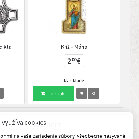
edikta
Kríž - Mária
2
€
00
Na sklade
Do košíka
využíva cookies.
MÔJ ÚČET
ákonmi na vaše zariadenie súbory, všeobecne nazývané
Môj účet