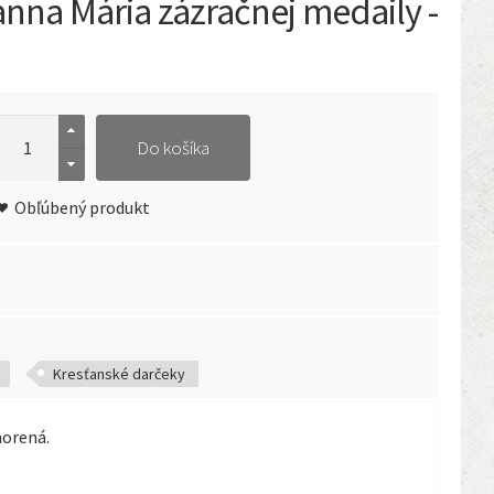
anna Mária zázračnej medaily -
Do košíka
Obľúbený produkt
Kresťanské darčeky
morená.