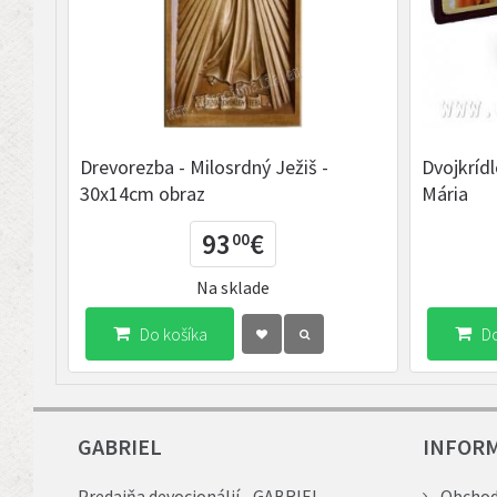
Drevorezba - Milosrdný Ježiš -
Dvojkrídl
30x14cm obraz
Mária
93
€
00
Na sklade
Do košíka
Do
GABRIEL
INFOR
Predajňa devocionálií - GABRIEL
Obchod