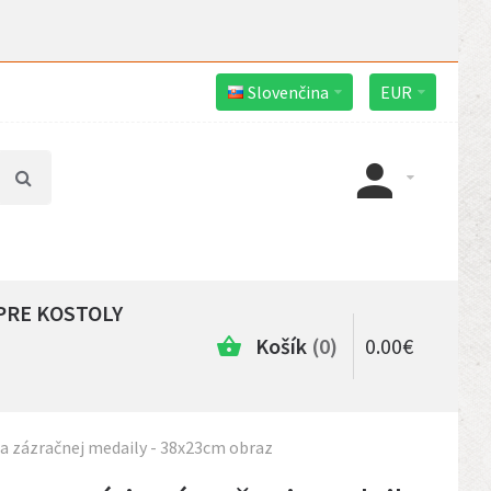
Slovenčina
EUR
PRE KOSTOLY
Košík
0
0
.
00
€
a zázračnej medaily - 38x23cm obraz