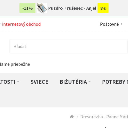
-11%
Puzdro + ruženec - Anjel
8 €
ý
internetový obchod
Poštovné
lame priebežne
ATOSTI
SVIECE
BIŽUTÉRIA
POTREBY 
Drevorezba - Panna Mári