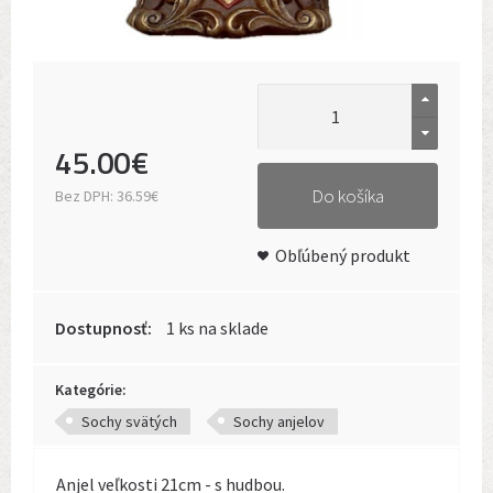
45
.
00
€
Do košíka
Bez DPH:
36.59€
Obľúbený produkt
Dostupnosť:
1 ks na sklade
Kategórie:
Sochy svätých
Sochy anjelov
Anjel veľkosti 21cm - s hudbou.