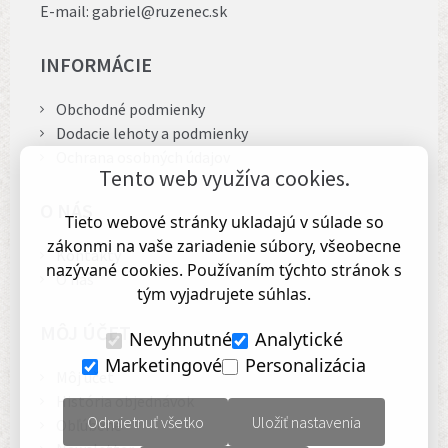
E-mail:
gabriel@ruzenec.sk
INFORMÁCIE
Obchodné podmienky
Dodacie lehoty a podmienky
Ochrana osobných údajov
Tento web využíva cookies.
O NÁS
Tieto webové stránky ukladajú v súlade so
zákonmi na vaše zariadenie súbory, všeobecne
Kontakty
nazývané cookies. Používaním týchto stránok s
O nás
tým vyjadrujete súhlas.
MÔJ ÚČET
Nevyhnutné
Analytické
Marketingové
Personalizácia
Môj účet
História objednávok
Odmietnuť všetko
Uložiť nastavenia
Obľúbené