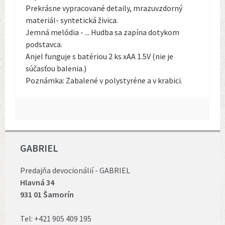
Prekrásne vypracované detaily, mrazuvzdorný
materiál- syntetická živica.
Jemná melódia - ... Hudba sa zapína dotykom
podstavca.
Anjel funguje s batériou 2 ks xAA 1.5V (nie je
súčasťou balenia.)
Poznámka: Zabalené v polystyréne a v krabici.
GABRIEL
Predajňa devocionálií - GABRIEL
Hlavná 34
931 01 Šamorín
Tel:
+421 905 409 195