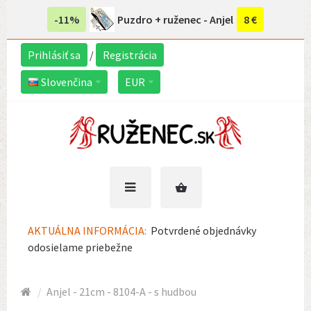
-11%
Puzdro + ruženec - Anjel
8 €
Prihlásiť sa
/
Registrácia
Slovenčina
EUR
AKTUÁLNA INFORMÁCIA:
Potvrdené objednávky
odosielame priebežne
Anjel - 21cm - 8104-A - s hudbou