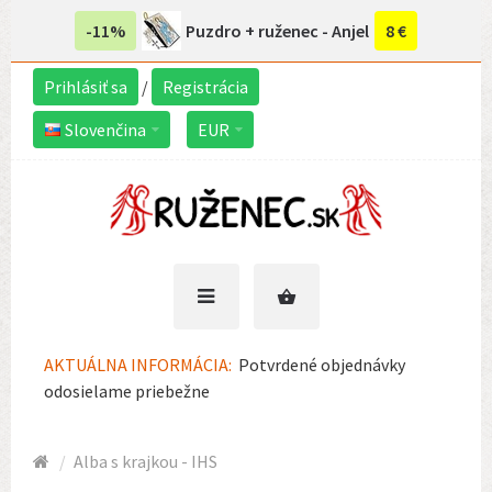
-11%
Puzdro + ruženec - Anjel
8 €
Prihlásiť sa
/
Registrácia
Slovenčina
EUR
AKTUÁLNA INFORMÁCIA:
Potvrdené objednávky
odosielame priebežne
Alba s krajkou - IHS