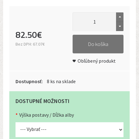
82
.
50
€
Do košíka
Bez DPH:
67.07€
Obľúbený produkt
Dostupnosť:
8 ks na sklade
DOSTUPNÉ MOŽNOSTI
Výška postavy / Dĺžka alby