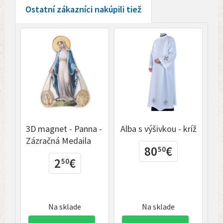
Ostatní zákazníci nakúpili tiež
3D magnet - Panna -
Alba s výšivkou - kríž
Bi
Zázračná Medaila
ko
80
€
50
ru
2
€
50
Na sklade
Na sklade