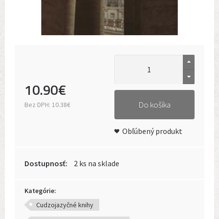
10
.
90
€
Do košíka
Bez DPH:
10.38€
Obľúbený produkt
Dostupnosť:
2 ks na sklade
Kategórie:
Cudzojazyčné knihy