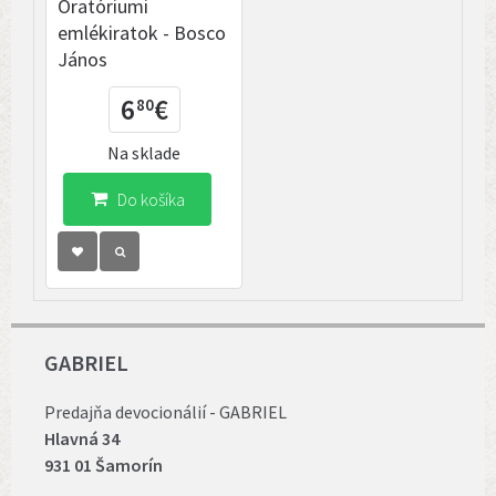
Oratóriumi
emlékiratok - Bosco
János
6
€
80
Na sklade
Do košíka
GABRIEL
Predajňa devocionálií - GABRIEL
Hlavná 34
931 01 Šamorín