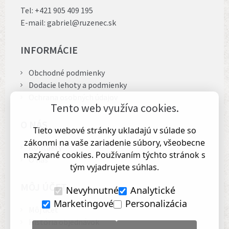
Tel:
+421 905 409 195
E-mail:
gabriel@ruzenec.sk
INFORMÁCIE
Obchodné podmienky
Dodacie lehoty a podmienky
Ochrana osobných údajov
Tento web využíva cookies.
O NÁS
Tieto webové stránky ukladajú v súlade so
zákonmi na vaše zariadenie súbory, všeobecne
Kontakty
nazývané cookies. Používaním týchto stránok s
O nás
tým vyjadrujete súhlas.
MÔJ ÚČET
Nevyhnutné
Analytické
Marketingové
Personalizácia
Môj účet
História objednávok