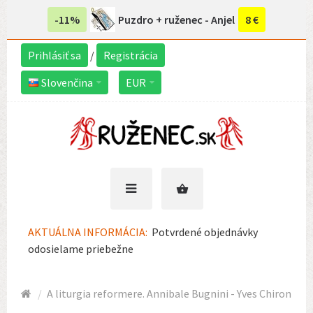
-11%
Puzdro + ruženec - Anjel
8 €
Prihlásiť sa
/
Registrácia
Slovenčina
EUR
AKTUÁLNA INFORMÁCIA:
Potvrdené objednávky
odosielame priebežne
A liturgia reformere. Annibale Bugnini - Yves Chiron