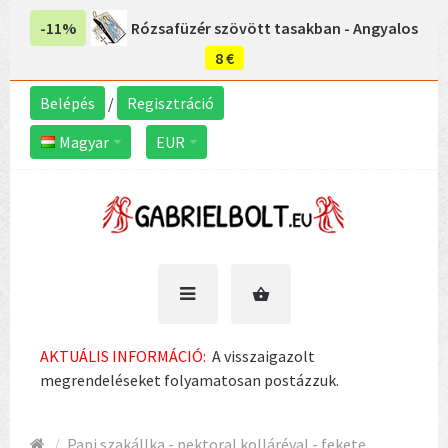
-11%
Rózsafüzér szövött tasakban - Angyalos
8 €
Belépés
/
Regisztráció
Magyar
EUR
AKTUÁLIS INFORMÁCIÓ:
A visszaigazolt
megrendeléseket folyamatosan postázzuk.
Papi szakállka - pektoral kolláréval - fekete