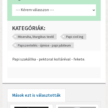
KATEGÓRIÁK:
Miseruha, liturgikus textil
Papi civil ing
Papszentelés - újmise - papi jubileum
Papi szakállka - pektoral kolláréval - fekete.
Mások ezt is választották