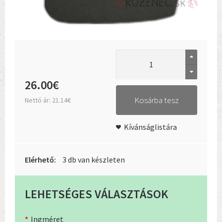
26
.
00
€
Kosárba tesz
Nettó ár:
21.14€
Kívánságlistára
Elérhető:
3 db van készleten
LEHETSÉGES VÁLASZTÁSOK
Ingméret