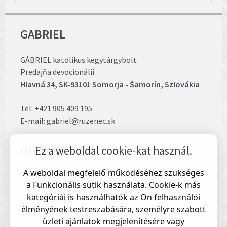
GABRIEL
GÁBRIEL katolikus kegytárgybolt
Predajňa devocionálií
Hlavná 34, SK-93101 Somorja - Šamorín, Szlovákia
Tel:
+421 905 409 195
E-mail:
gabriel@ruzenec.sk
INFORMÁCIÓK
Ez a weboldal cookie-kat használ.
A weboldal megfelelő működéséhez szükséges
Vásárlási feltételek
a Funkcionális sütik használata. Cookie-k más
Szállítási információk
kategóriái is használhatók az Ön felhasználói
Adatvédelem
élményének testreszabására, személyre szabott
üzleti ajánlatok megjelenítésére vagy