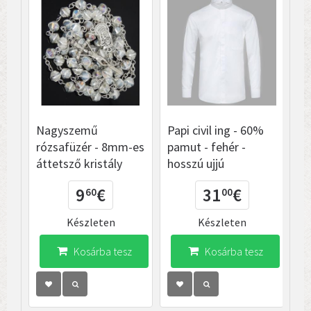
Nagyszemű
Papi civil ing - 60%
Pa
rózsafüzér - 8mm-es
pamut - fehér -
ma
áttetsző kristály
hosszú ujjú
9
€
31
€
60
00
Készleten
Készleten
Kosárba tesz
Kosárba tesz