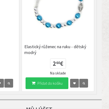
Elastický růženec na ruku - dětský
K
modrý
2
€
60
Na sklade
Přidat do košíku