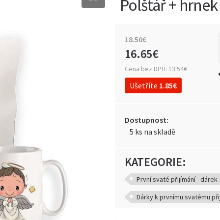
Polštář + hrnek
18
.
50
€
16
.
65
€
Cena bez DPH:
13.54€
Ušetříte
1.85€
Dostupnost:
5 ks na skladě
KATEGORIE:
První svaté přijímání - dárek
Dárky k prvnímu svatému při