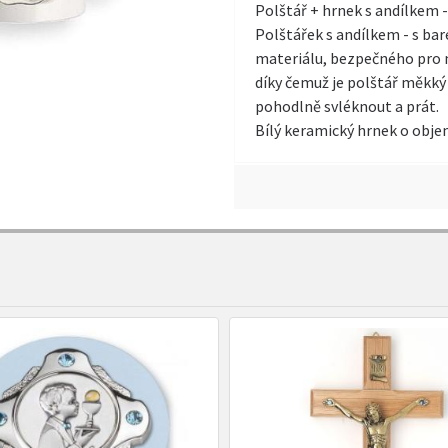
Polštář + hrnek s andílkem -
Polštářek s andílkem - s ba
materiálu, bezpečného pro m
díky čemuž je polštář měkký 
pohodlně svléknout a prát.
Bílý keramický hrnek o obje