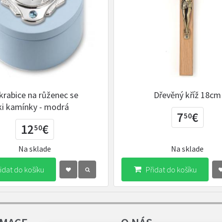
krabice na růženec se
Dřevěný kříž 18cm
i kamínky - modrá
7
€
50
12
€
50
Na sklade
Na sklade
idat do košíku
Přidat do košíku