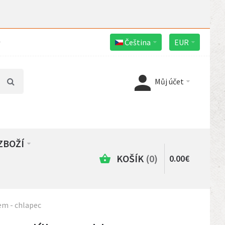
Čeština
EUR
Můj účet
ZBOŽÍ
KOŠÍK
0
0
.
00
€
em - chlapec