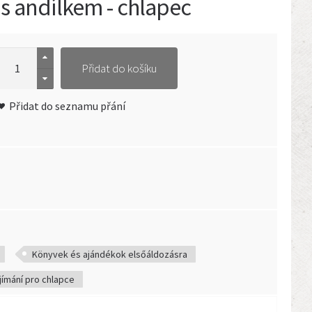
 s andílkem - chlapec
Přidat do košíku
Přidat do seznamu přání
Könyvek és ajándékok elsőáldozásra
jímání pro chlapce