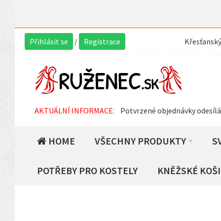
Přihlásit se
/
Registrace
Křesťansk
AKTUÁLNÍ INFORMACE:
Potvrzené objednávky odesíl
HOME
VŠECHNY PRODUKTY
S
POTŘEBY PRO KOSTELY
KNĚŽSKÉ KOŠI