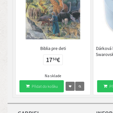
Biblia pre deti
Dárková 
Swarovsk
17
€
50
Na sklade
Přidat do košíku
Př