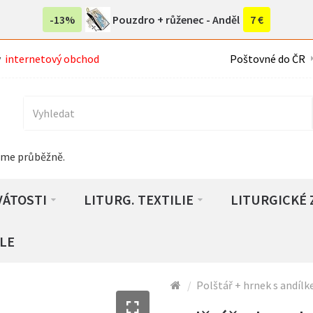
-13%
Pouzdro + růženec - Anděl
7 €
ý
internetový obchod
Poštovné do ČR
áme průběžně.
VÁTOSTI
LITURG. TEXTILIE
LITURGICKÉ 
LE
Polštář + hrnek s andílk